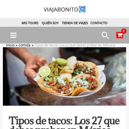
Ir
al
contenido
MIS TOURS
QUIÉN SOY
TIENDA DE VIAJES
CONTACTO
Busca
Main
Inicio
comida
Tipos de tacos: Los 27 que debes probar en México
Menu
ternar
enú
Tipos de tacos: Los 27 que