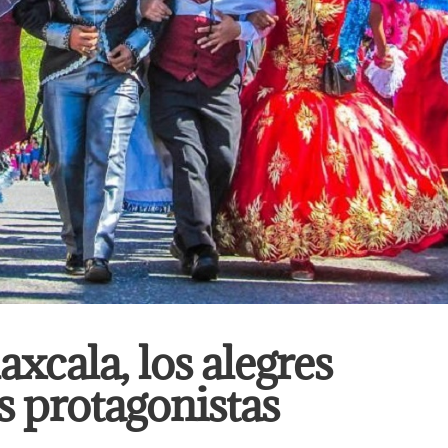
xcala, los alegres
 protagonistas