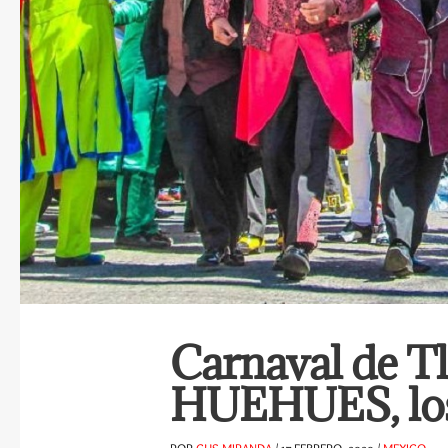
Carnaval de Tla
HUEHUES, los
POR
GUS MIRANDA
/
17 FEBRERO, 2020
/
MEXICO