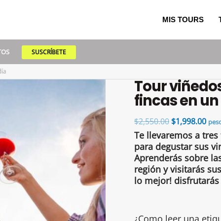
MIS TOURS
TOS
SUSCRÍBETE
día
Tour viñedos
fincas en un
$
2,550.00
$
1,998.00
pes
Te llevaremos a tres
para degustar sus vi
Aprenderás sobre la
región y visitarás su
lo mejor! disfrutará
¿Como leer una etiq