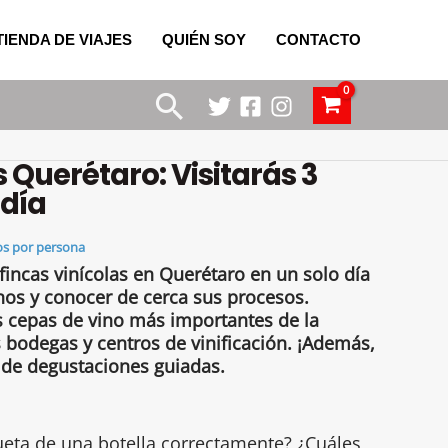
TIENDA DE VIAJES
QUIÉN SOY
CONTACTO
Buscar
 Querétaro: Visitarás 3
 día
os por persona
 fincas vinícolas en Querétaro en un solo día
nos y conocer de cerca sus procesos.
s cepas de vino más importantes de la
s bodegas y centros de vinificación. ¡Además,
s de degustaciones guiadas.
ueta de una botella correctamente? ¿Cuáles