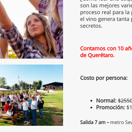
son las mejores vari
proceso real para la
el vino genera tanta
secretos.
Contamos con 10 años
de Querétaro.
Costo por persona:
Normal:
$255
Promoción:
$1
Salida 7 am –
metro Sev