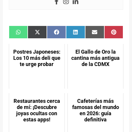
Compartir
Compartir
Compartir
Compartir
Compartir
Compar
en
en
en
en
en
en
WhatsApp
X
Facebook
LinkedIn
Email
Pintere
(Twitter)
Postres Japoneses:
El Gallo de Oro la
Los 10 más deli que
cantina más antigua
te urge probar
de la CDMX
Restaurantes cerca
Cafeterías más
de mí: ¡Descubre
famosas del mundo
joyas ocultas con
en 2026: guía
estas apps!
definitiva