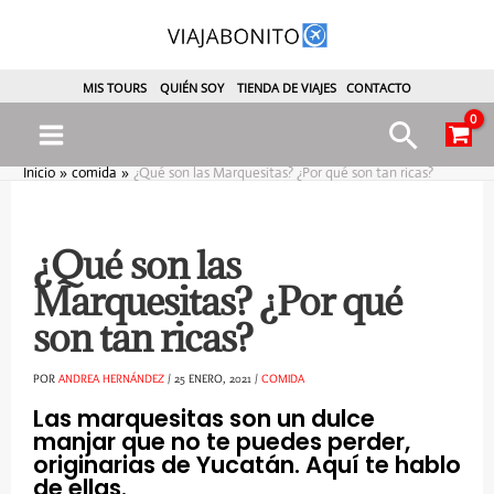
Ir
al
contenido
MIS TOURS
QUIÉN SOY
TIENDA DE VIAJES
CONTACTO
Busca
Main
Inicio
comida
¿Qué son las Marquesitas? ¿Por qué son tan ricas?
Menu
¿Qué son las
Marquesitas? ¿Por qué
son tan ricas?
ternar
POR
ANDREA HERNÁNDEZ
/
25 ENERO, 2021
/
COMIDA
Las marquesitas son un dulce
enú
manjar que no te puedes perder,
originarias de Yucatán. Aquí te hablo
de ellas.