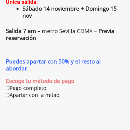
Única salida:
Sábado 14 noviembre + Domingo 15
nov
Salida 7 am –
metro Sevilla CDMX –
Previa
reservación
Puedes apartar con 50% y el resto al
abordar.
Escoge tu método de pago
Pago completo
Apartar con la mitad
Tour
Festival
del
Globo
León