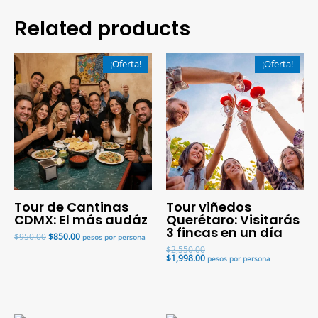
Related products
¡Oferta!
¡Oferta!
Tour de Cantinas
Tour viñedos
CDMX: El más audáz
Querétaro: Visitarás
3 fincas en un día
$
950.00
$
850.00
pesos por persona
$
2,550.00
$
1,998.00
pesos por persona