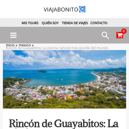
Ir
al
contenido
MIS TOURS
QUIÉN SOY
TIENDA DE VIAJES
CONTACTO
Busca
Main
Inicio
mexico
Rincón de Guayabitos: La piscina natural más grande del mundo
Menu
ternar
enú
Rincón de Guayabitos: La