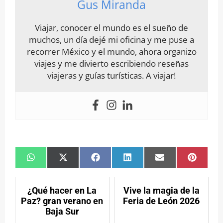
Gus Miranda
Viajar, conocer el mundo es el sueño de
muchos, un día dejé mi oficina y me puse a
recorrer México y el mundo, ahora organizo
viajes y me divierto escribiendo reseñas
viajeras y guías turísticas. A viajar!
Compartir
Compartir
Compartir
Compartir
Compartir
Compar
en
en
en
en
en
en
WhatsApp
X
Facebook
LinkedIn
Email
Pintere
(Twitter)
¿Qué hacer en La
Vive la magia de la
Paz? gran verano en
Feria de León 2026
Baja Sur