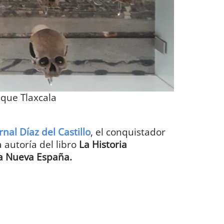
que Tlaxcala
rnal Díaz del Castillo
, el conquistador
a autoría del libro
La
Historia
la Nueva España.