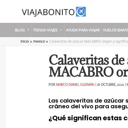
Ir
al
contenido
BLOG
TIENDA VIAJES
AYUDA PARA VIAJAR
VUELOS BARA
Inicio
mexico
Calaveritas de azúcar MACABRO origen y signific
Calaveritas de
MACABRO orig
POR
MARCO DANIEL GUZMÁN
/
18 OCTUBRE, 2021
/
Las calaveritas de azúcar 
cráneo del vivo para asegu
¿Qué significan estas 