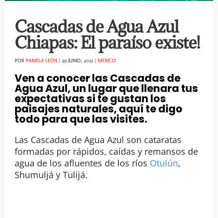
Cascadas de Agua Azul
Chiapas: El paraíso existe!
POR
PAMELA LEÓN
/
29 JUNIO, 2021
/
MEXICO
Ven a conocer las Cascadas de
Agua Azul, un lugar que llenara tus
expectativas si te gustan los
paisajes naturales, aquí te digo
todo para que las visites.
Las Cascadas de Agua Azul son cataratas
formadas por rápidos, caídas y remansos de
agua de los afluentes de los ríos
Otulún
,
Shumuljá y Tulijá.