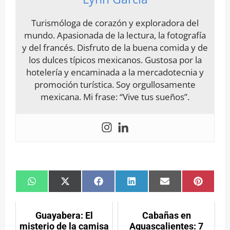
Turismóloga de corazón y exploradora del
mundo. Apasionada de la lectura, la fotografía
y del francés. Disfruto de la buena comida y de
los dulces típicos mexicanos. Gustosa por la
hotelería y encaminada a la mercadotecnia y
promoción turística. Soy orgullosamente
mexicana. Mi frase: “Vive tus sueños”.
Compartir
Compartir
Compartir
Compartir
Compartir
Compar
en
en
en
en
en
en
WhatsApp
X
Facebook
LinkedIn
Email
Pintere
(Twitter)
Guayabera: El
Cabañas en
misterio de la camisa
Aguascalientes: 7