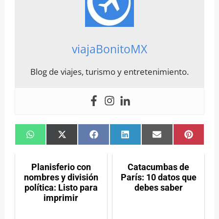
viajaBonitoMX
Blog de viajes, turismo y entretenimiento.
Compartir
Compartir
Compartir
Compartir
Compartir
Compar
en
en
en
en
en
en
WhatsApp
X
Facebook
LinkedIn
Email
Pintere
(Twitter)
Planisferio con
Catacumbas de
nombres y división
París: 10 datos que
política: Listo para
debes saber
imprimir