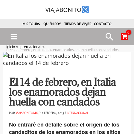
Ir
al
contenido
MIS TOURS
QUIÉN SOY
TIENDA DE VIAJES
CONTACTO
Busca
Main
Inicio
internacional
El 14 de febrero, en Italia los enamorados dejan huella con candados
Menu
El 14 de febrero, en Italia
los enamorados dejan
ternar
huella con candados
enú
POR
VIAJABONITOMX
/
12 FEBRERO, 2015
/
INTERNACIONAL
No entraré en detalle sobre el origen de los
candaditos de los enamorados en los sitios