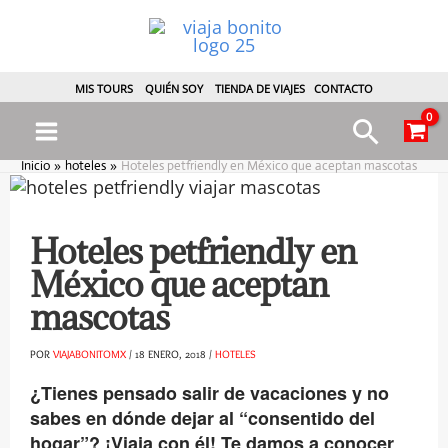
Ir
al
contenido
MIS TOURS
QUIÉN SOY
TIENDA DE VIAJES
CONTACTO
Busca
Main
Inicio
hoteles
Hoteles petfriendly en México que aceptan mascotas
Menu
Hoteles petfriendly en
México que aceptan
ternar
mascotas
enú
POR
VIAJABONITOMX
/
18 ENERO, 2018
/
HOTELES
¿Tienes pensado salir de vacaciones y no
sabes en dónde dejar al “consentido del
hogar”? ¡Viaja con él! Te damos a conocer