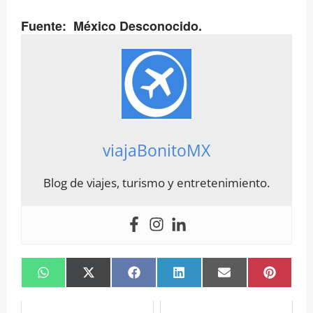
Fuente: México Desconocido.
viajaBonitoMX
Blog de viajes, turismo y entretenimiento.
Compartir
Compartir
Compartir
Compartir
Compartir
Compar
en
en
en
en
en
en
WhatsApp
X
Facebook
LinkedIn
Email
Pintere