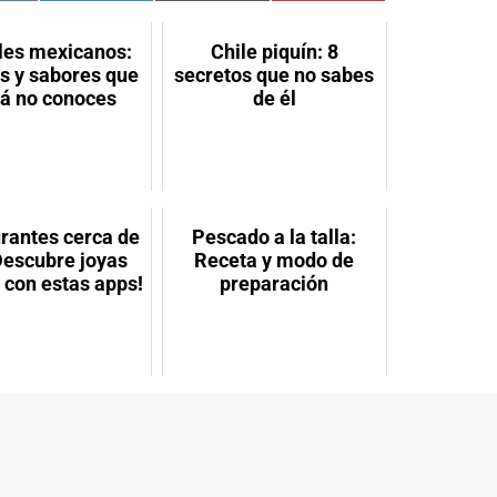
n
en
en
en
acebook
LinkedIn
Email
Pinterest
es mexicanos:
Chile piquín: 8
os y sabores que
secretos que no sabes
zá no conoces
de él
rantes cerca de
Pescado a la talla:
Descubre joyas
Receta y modo de
 con estas apps!
preparación