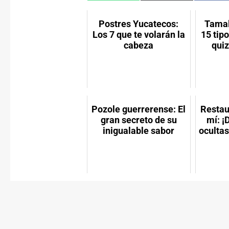
en
en
e
WhatsApp
X
F
(Twitter)
Postres Yucatecos:
Tamal
Los 7 que te volarán la
15 tip
cabeza
qui
Pozole guerrerense: El
Restau
gran secreto de su
mí: ¡
inigualable sabor
ocultas