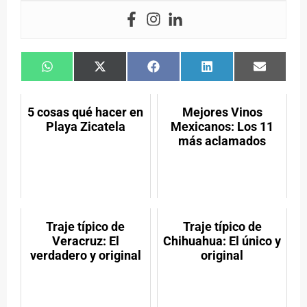
Compartir
Compartir
Compartir
Compartir
Compart
en
en
en
en
en
WhatsApp
X
Facebook
LinkedIn
Email
(Twitter)
5 cosas qué hacer en
Mejores Vinos
Playa Zicatela
Mexicanos: Los 11
más aclamados
Traje típico de
Traje típico de
Veracruz: El
Chihuahua: El único y
verdadero y original
original