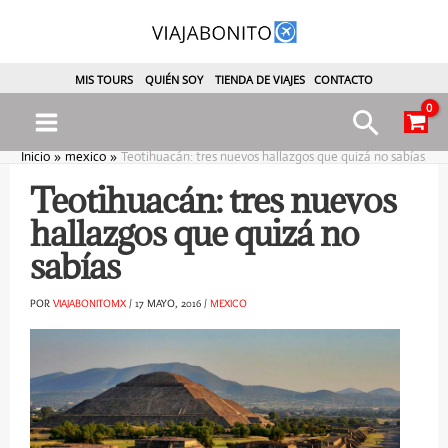
Ir
al
contenido
MIS TOURS
QUIÉN SOY
TIENDA DE VIAJES
CONTACTO
Busca
Main
Inicio
mexico
Teotihuacán: tres nuevos hallazgos que quizá no sabías
Menu
Teotihuacán: tres nuevos
hallazgos que quizá no
sabías
POR
VIAJABONITOMX
/
17 MAYO, 2016
/
MEXICO
ternar
enú