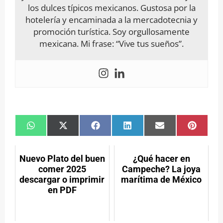
los dulces típicos mexicanos. Gustosa por la
hotelería y encaminada a la mercadotecnia y
promoción turística. Soy orgullosamente
mexicana. Mi frase: “Vive tus sueños”.
Compartir
Compartir
Compartir
Compartir
Compartir
Compar
en
en
en
en
en
en
WhatsApp
X
Facebook
LinkedIn
Email
Pintere
(Twitter)
Nuevo Plato del buen
¿Qué hacer en
comer 2025
Campeche? La joya
descargar o imprimir
marítima de México
en PDF