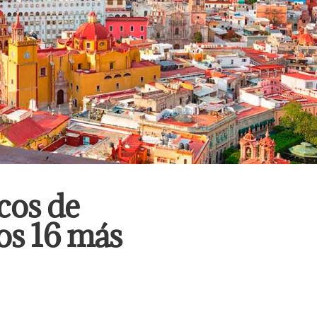
icos de
os 16 más