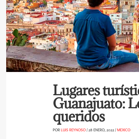
Lugares turíst
Guanajuato: L
queridos
POR
LUIS REYNOSO
/
28 ENERO, 2022
/
MEXICO