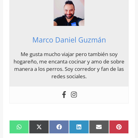
Marco Daniel Guzmán
Me gusta mucho viajar pero también soy
hogareño, me encanta cocinar y amo de sobre
manera a los perros. Soy corredor y fan de las
redes sociales.
Compartir
Compartir
Compartir
Compartir
Compartir
Compar
en
en
en
en
en
en