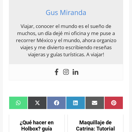
Gus Miranda
Viajar, conocer el mundo es el sueño de
muchos, un día dejé mi oficina y me puse a
recorrer México y el mundo, ahora organizo
viajes y me divierto escribiendo reseñas
viajeras y guías turísticas. A viajar!
Compartir
Compartir
Compartir
Compartir
Compartir
Compar
en
en
en
en
en
en
WhatsApp
X
Facebook
LinkedIn
Email
Pintere
(Twitter)
¿Qué hacer en
Maquillaje de
Holbox? guía
Catrina: Tutorial