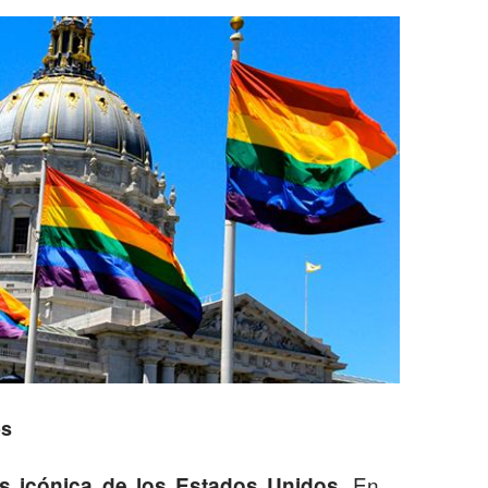
os
. En
ás icónica de los Estados Unidos