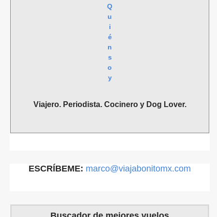
Q
u
i
é
n
s
o
y
Viajero. Periodista. Cocinero y Dog Lover.
ESCRÍBEME:
marco@viajabonitomx.com
Buscador de mejores vuelos