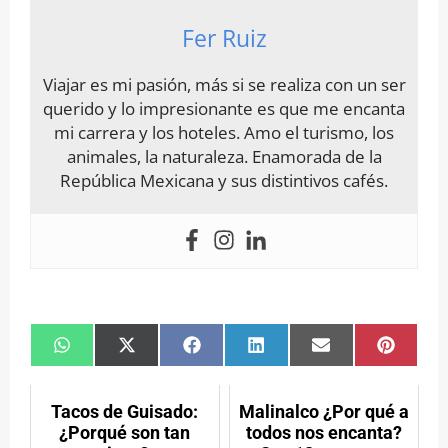
Fer Ruiz
Viajar es mi pasión, más si se realiza con un ser
querido y lo impresionante es que me encanta
mi carrera y los hoteles. Amo el turismo, los
animales, la naturaleza. Enamorada de la
República Mexicana y sus distintivos cafés.
Compartir
Compartir
Compartir
Compartir
Compartir
Compar
en
en
en
en
en
en
WhatsApp
X
Facebook
LinkedIn
Email
Pintere
(Twitter)
Tacos de Guisado:
Malinalco ¿Por qué a
¿Porqué son tan
todos nos encanta?