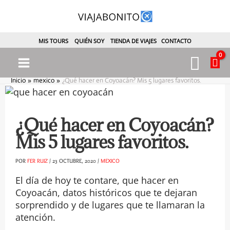
Ir
al
contenido
MIS TOURS
QUIÉN SOY
TIENDA DE VIAJES
CONTACTO
Busc
Main
Inicio
mexico
¿Qué hacer en Coyoacán? Mis 5 lugares favoritos.
Menu
¿Qué hacer en Coyoacán?
Mis 5 lugares favoritos.
POR
FER RUIZ
/
23 OCTUBRE, 2020
/
MEXICO
ternar
El día de hoy te contare, que hacer en
Coyoacán, datos históricos que te dejaran
enú
sorprendido y de lugares que te llamaran la
atención.