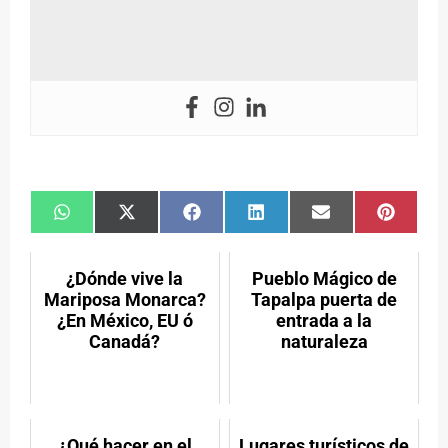
Compartir
Compartir
Compartir
Compartir
Compartir
Compar
en
en
en
en
en
en
WhatsApp
X
Facebook
LinkedIn
Email
Pintere
(Twitter)
¿Dónde vive la
Pueblo Mágico de
Mariposa Monarca?
Tapalpa puerta de
¿En México, EU ó
entrada a la
Canadá?
naturaleza
¿Qué hacer en el
Lugares turísticos de