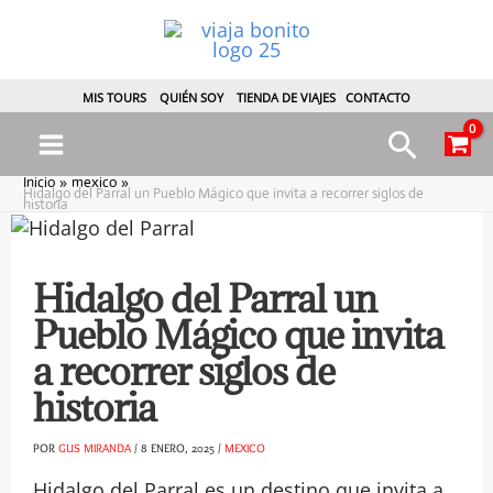
Ir
al
contenido
MIS TOURS
QUIÉN SOY
TIENDA DE VIAJES
CONTACTO
Busca
Main
Inicio
mexico
Hidalgo del Parral un Pueblo Mágico que invita a recorrer siglos de
historia
Menu
Hidalgo del Parral un
Pueblo Mágico que invita
ternar
a recorrer siglos de
historia
enú
POR
GUS MIRANDA
/
8 ENERO, 2025
/
MEXICO
Hidalgo del Parral es un destino que invita a