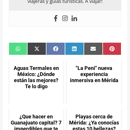
viajeras y guías turísticas. A viajar!
Compartir
Compartir
Compartir
Compartir
Compartir
Compar
en
en
en
en
en
en
WhatsApp
X
Facebook
LinkedIn
Email
Pintere
(Twitter)
Aguas Termales en
"La Peni" nueva
México: ¿Dónde
experiencia
están las mejores?
inmersiva en Mérida
Te lo digo
¿Que hacer en
Playas cerca de
Guanajuato capital? 7
Mérida: ¿Ya conocías
imperdibles que te
estas 10 bellezas?