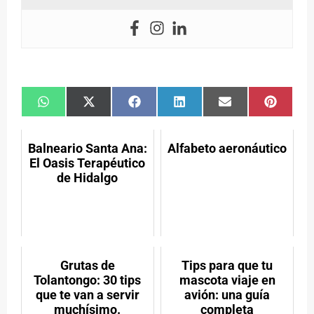
Compartir
Compartir
Compartir
Compartir
Compartir
Compar
en
en
en
en
en
en
WhatsApp
X
Facebook
LinkedIn
Email
Pintere
(Twitter)
Balneario Santa Ana:
Alfabeto aeronáutico
El Oasis Terapéutico
de Hidalgo
Grutas de
Tips para que tu
Tolantongo: 30 tips
mascota viaje en
que te van a servir
avión: una guía
muchísimo.
completa