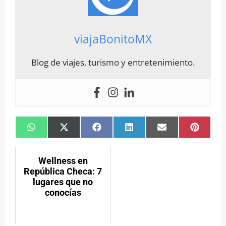
viajaBonitoMX
Blog de viajes, turismo y entretenimiento.
Compartir
Compartir
Compartir
Compartir
Compartir
Compar
en
en
en
en
en
en
WhatsApp
X
Facebook
LinkedIn
Email
Pintere
(Twitter)
Wellness en
República Checa: 7
lugares que no
conocías