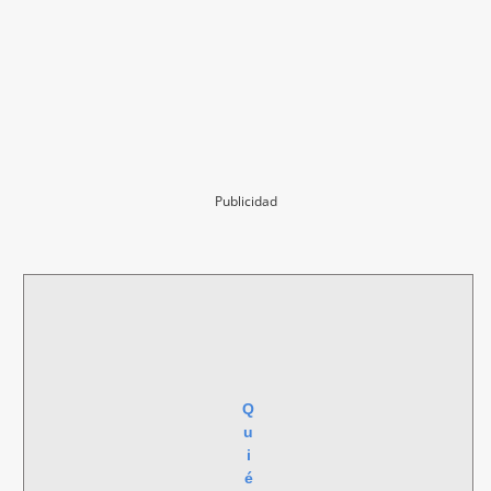
Publicidad
Q
u
i
é