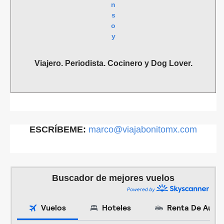
n
s
o
y
Viajero. Periodista. Cocinero y Dog Lover.
ESCRÍBEME:
marco@viajabonitomx.com
Buscador de mejores vuelos