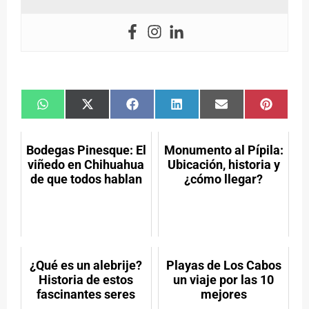
Compartir
Compartir
Compartir
Compartir
Compartir
Compar
en
en
en
en
en
en
WhatsApp
X
Facebook
LinkedIn
Email
Pintere
(Twitter)
Bodegas Pinesque: El
Monumento al Pípila:
viñedo en Chihuahua
Ubicación, historia y
de que todos hablan
¿cómo llegar?
¿Qué es un alebrije?
Playas de Los Cabos
Historia de estos
un viaje por las 10
fascinantes seres
mejores