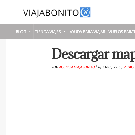
Ir
al
contenido
BLOG
TIENDA VIAJES
AYUDA PARA VIAJAR
VUELOS BARA
Descargar ma
POR
AGENCIA VIAJABONITO
/
19 JUNIO, 2022
/
MEXIC