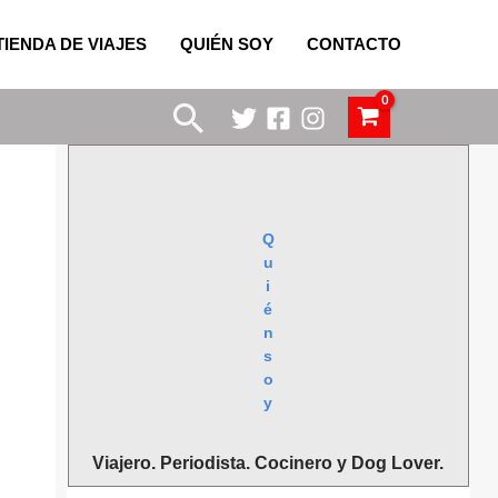
TIENDA DE VIAJES
QUIÉN SOY
CONTACTO
Buscar
Q
u
i
é
n
s
o
y
Viajero. Periodista. Cocinero y Dog Lover.