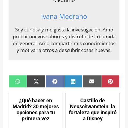
Ivana Medrano
Soy curiosa y me gusta la investigación. Amo
probar nuevos sabores y disfruto de la comida
en general. Amo compartir mis conocimientos
y motivar a otros a descubrir cosas nuevas.
Compartir
Compartir
Compartir
Compartir
Compartir
Compar
en
en
en
en
en
en
WhatsApp
X
Facebook
LinkedIn
Email
Pintere
(Twitter)
¿Qué hacer en
Castillo de
Madrid? 30 mejores
Neuschwanstein: la
opciones para tu
fortaleza que inspiró
primera vez
a Disney