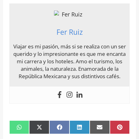
Fer Ruiz
Viajar es mi pasión, más si se realiza con un ser
querido y lo impresionante es que me encanta
mi carrera y los hoteles. Amo el turismo, los
animales, la naturaleza. Enamorada de la
República Mexicana y sus distintivos cafés.
Compartir
Compartir
Compartir
Compartir
Compartir
Compar
en
en
en
en
en
en