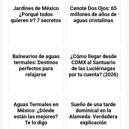
WhatsApp
X
Facebook
LinkedIn
Email
Pintere
(Twitter)
Jardínes de México
Cenote Dos Ojos: 65
¿Porqué todos
millones de años de
quieren ir? 7 secretos
aguas cristalinas
Balnearios de aguas
¿Cómo llegar desde
termales: Destinos
CDMX al Santuario
perfectos para
de las Luciérnagas
relajarse
por tu cuenta? (2026)
Aguas Termales en
Sueño de una tarde
México: ¿Dónde
dominical en la
están las mejores?
Alameda: Verdadera
Te lo digo
explicación