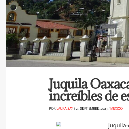
Juquila Oaxaca
increíbles de 
POR
LAURA SAY
/
25 SEPTIEMBRE, 2023
/
MEXICO