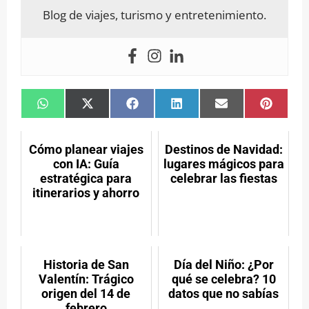
Blog de viajes, turismo y entretenimiento.
Compartir
Compartir
Compartir
Compartir
Compartir
Compar
en
en
en
en
en
en
WhatsApp
X
Facebook
LinkedIn
Email
Pintere
(Twitter)
Cómo planear viajes
Destinos de Navidad:
con IA: Guía
lugares mágicos para
estratégica para
celebrar las fiestas
itinerarios y ahorro
Historia de San
Día del Niño: ¿Por
Valentín: Trágico
qué se celebra? 10
origen del 14 de
datos que no sabías
febrero