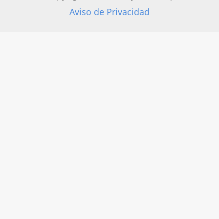
Aviso de Privacidad